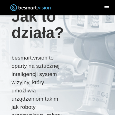
menu
Jak to
działa?
besmart.vision to
oparty na sztucznej
inteligencji system
wizyjny, który
umożliwia
urządzeniom takim
jak roboty